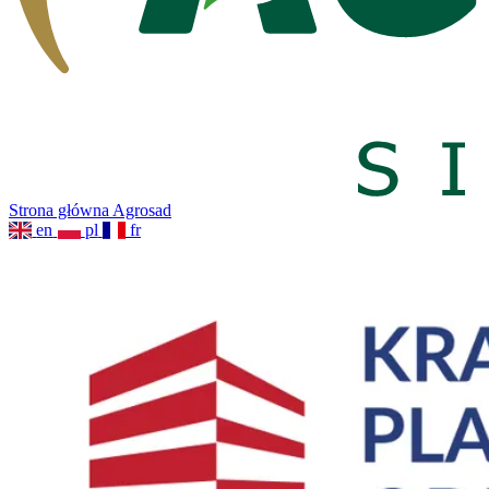
Strona główna Agrosad
en
pl
fr