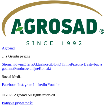
Agrosad
…z Gruntu pyszne
Strona główna
Oferta
Aktualności
Blog
O firmie
Przepisy
Dystrybucja
gourmet
Fundusze unijne
Kontakt
Social Media
Facebook
Instagram
LinkedIn
Youtube
© 2025 Agrosad
All rights reserved
Polityka prywatności