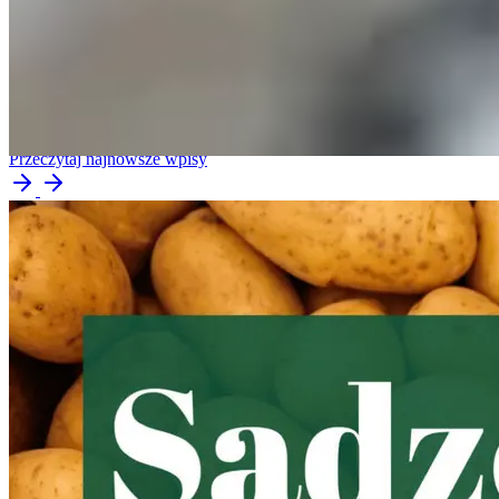
Bądź na bieżąco z tym, co dzieje się w Agrosadzie. W sekcji
aktualności znajdziesz informacje o wprowadzaniu nowych
produktów, wydarzeniach branżowych, targach, szkoleniach dla
producentów oraz osiągnięciach firmy. To miejsce dla wszystkich,
którzy chcą śledzić nasz rozwój i dowiedzieć się więcej o rynku
warzyw.
Przeczytaj najnowsze wpisy