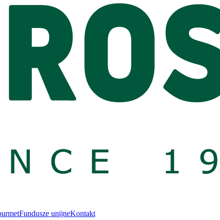
ourmet
Fundusze unijne
Kontakt