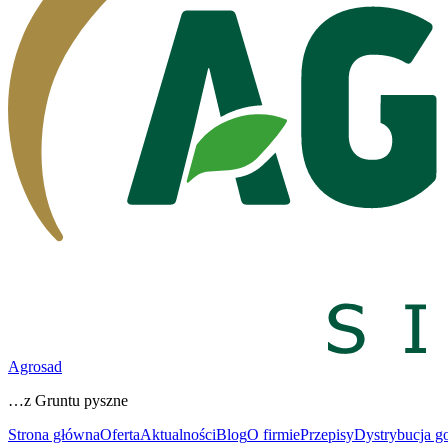
Agrosad
…z Gruntu pyszne
Strona główna
Oferta
Aktualności
Blog
O firmie
Przepisy
Dystrybucja g