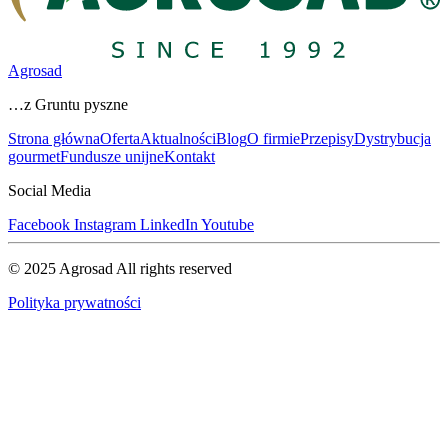
Agrosad
…z Gruntu pyszne
Strona główna
Oferta
Aktualności
Blog
O firmie
Przepisy
Dystrybucja
gourmet
Fundusze unijne
Kontakt
Social Media
Facebook
Instagram
LinkedIn
Youtube
© 2025 Agrosad
All rights reserved
Polityka prywatności