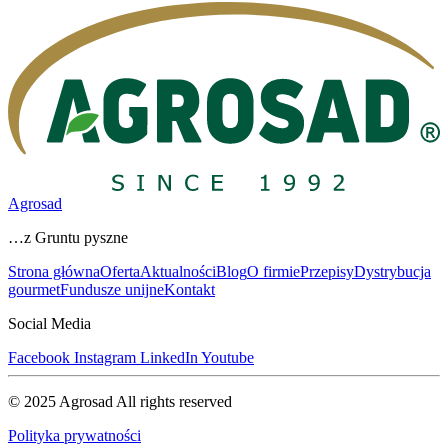
Agrosad
…z Gruntu pyszne
Strona główna
Oferta
Aktualności
Blog
O firmie
Przepisy
Dystrybucja
gourmet
Fundusze unijne
Kontakt
Social Media
Facebook
Instagram
LinkedIn
Youtube
© 2025 Agrosad
All rights reserved
Polityka prywatności