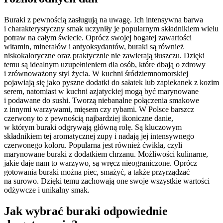
Buraki z pewnością zasługują na uwagę. Ich intensywna barwa
i charakterystyczny smak uczyniły je popularnym składnikiem wielu
potraw na całym świecie. Oprócz swojej bogatej zawartości
witamin, minerałów i antyoksydantów, buraki są również
niskokaloryczne oraz praktycznie nie zawierają tłuszczu. Dzięki
temu są idealnym uzupełnieniem dla osób, które dbają o zdrowy
i zrównoważony styl życia. W kuchni śródziemnomorskiej
pojawiają się jako pyszne dodatki do sałatek lub zapiekanek z kozim
serem, natomiast w kuchni azjatyckiej mogą być marynowane
i podawane do sushi. Tworzą niebanalne połączenia smakowe
z innymi warzywami, mięsem czy rybami. W Polsce barszcz
czerwony to z pewnością najbardziej ikoniczne danie,
w którym buraki odgrywają główną rolę. Są kluczowym
składnikiem tej aromatycznej zupy i nadają jej intensywnego
czerwonego koloru. Popularna jest również ćwikła, czyli
marynowane buraki z dodatkiem chrzanu. Możliwości kulinarne,
jakie daje nam to warzywo, są wręcz nieograniczone. Oprócz
gotowania buraki można piec, smażyć, a także przyrządzać
na surowo. Dzięki temu zachowają one swoje wszystkie wartości
odżywcze i unikalny smak.
Jak wybrać buraki odpowiednie