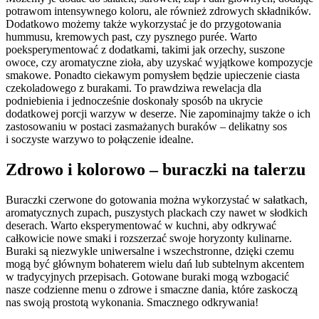
potrawom intensywnego koloru, ale również zdrowych składników.
Dodatkowo możemy także wykorzystać je do przygotowania
hummusu, kremowych past, czy pysznego purée. Warto
poeksperymentować z dodatkami, takimi jak orzechy, suszone
owoce, czy aromatyczne zioła, aby uzyskać wyjątkowe kompozycje
smakowe. Ponadto ciekawym pomysłem będzie upieczenie ciasta
czekoladowego z burakami. To prawdziwa rewelacja dla
podniebienia i jednocześnie doskonały sposób na ukrycie
dodatkowej porcji warzyw w deserze. Nie zapominajmy także o ich
zastosowaniu w postaci zasmażanych buraków – delikatny sos
i soczyste warzywo to połączenie idealne.
Zdrowo i kolorowo – buraczki na talerzu
Buraczki czerwone do gotowania można wykorzystać w sałatkach,
aromatycznych zupach, puszystych plackach czy nawet w słodkich
deserach. Warto eksperymentować w kuchni, aby odkrywać
całkowicie nowe smaki i rozszerzać swoje horyzonty kulinarne.
Buraki są niezwykle uniwersalne i wszechstronne, dzięki czemu
mogą być głównym bohaterem wielu dań lub subtelnym akcentem
w tradycyjnych przepisach. Gotowane buraki mogą wzbogacić
nasze codzienne menu o zdrowe i smaczne dania, które zaskoczą
nas swoją prostotą wykonania. Smacznego odkrywania!