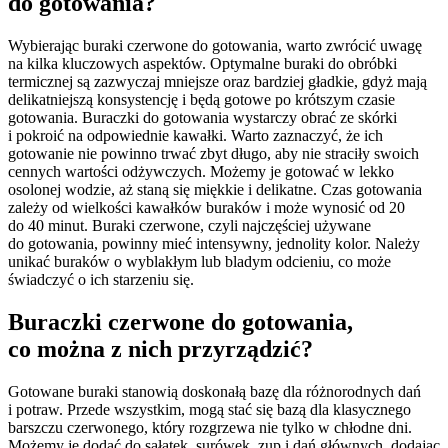
do gotowania?
Wybierając buraki czerwone do gotowania, warto zwrócić uwagę
na kilka kluczowych aspektów. Optymalne buraki do obróbki
termicznej są zazwyczaj mniejsze oraz bardziej gładkie, gdyż mają
delikatniejszą konsystencję i będą gotowe po krótszym czasie
gotowania. Buraczki do gotowania wystarczy obrać ze skórki
i pokroić na odpowiednie kawałki. Warto zaznaczyć, że ich
gotowanie nie powinno trwać zbyt długo, aby nie straciły swoich
cennych wartości odżywczych. Możemy je gotować w lekko
osolonej wodzie, aż staną się miękkie i delikatne. Czas gotowania
zależy od wielkości kawałków buraków i może wynosić od 20
do 40 minut. Buraki czerwone, czyli najczęściej używane
do gotowania, powinny mieć intensywny, jednolity kolor. Należy
unikać buraków o wyblakłym lub bladym odcieniu, co może
świadczyć o ich starzeniu się.
Buraczki czerwone do gotowania,
co można z nich przyrządzić?
Gotowane buraki stanowią doskonałą bazę dla różnorodnych dań
i potraw. Przede wszystkim, mogą stać się bazą dla klasycznego
barszczu czerwonego, który rozgrzewa nie tylko w chłodne dni.
Możemy je dodać do sałatek, surówek, zup i dań głównych, dodając