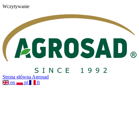
Wczytywanie
Strona główna Agrosad
en
pl
fr