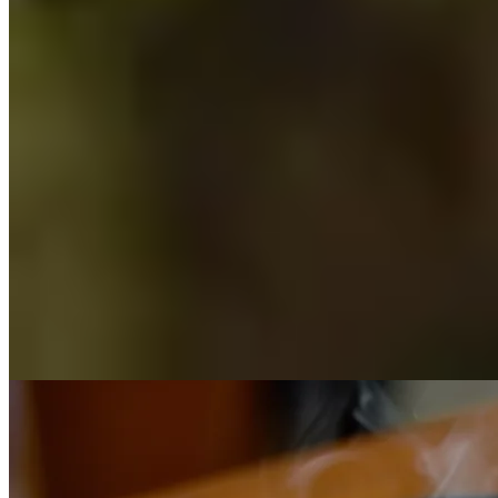
Blog Agrosad - inspirations, recettes et
conseils
Blog d'Agrosad – inspirations, recettes et conseils
Sur notre blog, nous partageons nos connaissances sur la culture des
légumes, leur stockage, les nouveautés dans le secteur
agroalimentaire et des recettes utilisant les produits Agrosad
Gourmet – huile d'olive, tomates frites et ajvar. Vous y trouverez des
conseils pratiques et des inspirations pour la cuisine maison et
professionnelle.
Lisez les derniers articles